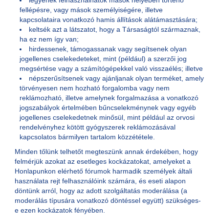
legyenek felhasználhatók mások helyében történő
fellépésre, vagy mások személyiségére, illetve
kapcsolataira vonatkozó hamis állítások alátámasztására;
keltsék azt a látszatot, hogy a Társaságtól származnak,
ha ez nem így van;
hirdessenek, támogassanak vagy segítsenek olyan
jogellenes cselekedeteket, mint (például) a szerzői jog
megsértése vagy a számítógépekkel való visszaélés; illetve
népszerűsítsenek vagy ajánljanak olyan terméket, amely
törvényesen nem hozható forgalomba vagy nem
reklámozható, illetve amelynek forgalmazása a vonatkozó
jogszabályok értelmében bűncselekménynek vagy egyéb
jogellenes cselekedetnek minősül, mint például az orvosi
rendelvényhez kötött gyógyszerek reklámozásával
kapcsolatos bármilyen tartalom közzététele.
Minden tőlünk telhetőt megteszünk annak érdekében, hogy
felmérjük azokat az esetleges kockázatokat, amelyeket a
Honlapunkon elérhető fórumok harmadik személyek általi
használata rejt felhasználóink számára, és eseti alapon
döntünk arról, hogy az adott szolgáltatás moderálása (a
moderálás típusára vonatkozó döntéssel együtt) szükséges-
e ezen kockázatok fényében.