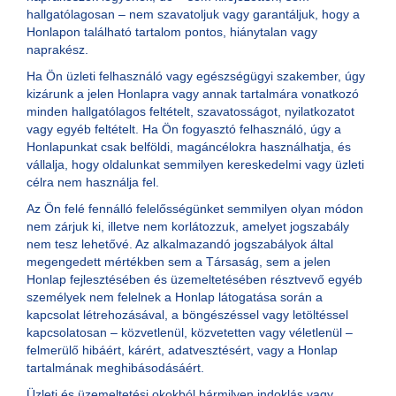
hallgatólagosan – nem szavatoljuk vagy garantáljuk, hogy a
Honlapon található tartalom pontos, hiánytalan vagy
naprakész.
Ha Ön üzleti felhasználó vagy egészségügyi szakember, úgy
kizárunk a jelen Honlapra vagy annak tartalmára vonatkozó
minden hallgatólagos feltételt, szavatosságot, nyilatkozatot
vagy egyéb feltételt. Ha Ön fogyasztó felhasználó, úgy a
Honlapunkat csak belföldi, magáncélokra használhatja, és
vállalja, hogy oldalunkat semmilyen kereskedelmi vagy üzleti
célra nem használja fel.
Az Ön felé fennálló felelősségünket semmilyen olyan módon
nem zárjuk ki, illetve nem korlátozzuk, amelyet jogszabály
nem tesz lehetővé. Az alkalmazandó jogszabályok által
megengedett mértékben sem a Társaság, sem a jelen
Honlap fejlesztésében és üzemeltetésében résztvevő egyéb
személyek nem felelnek a Honlap látogatása során a
kapcsolat létrehozásával, a böngészéssel vagy letöltéssel
kapcsolatosan – közvetlenül, közvetetten vagy véletlenül –
felmerülő hibáért, kárért, adatvesztésért, vagy a Honlap
tartalmának meghibásodásáért.
Üzleti és üzemeltetési okokból bármilyen indoklás vagy