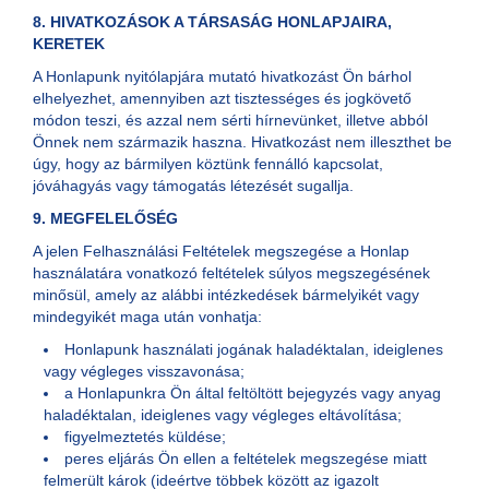
8. HIVATKOZÁSOK A TÁRSASÁG HONLAPJAIRA,
KERETEK
A Honlapunk nyitólapjára mutató hivatkozást Ön bárhol
elhelyezhet, amennyiben azt tisztességes és jogkövető
módon teszi, és azzal nem sérti hírnevünket, illetve abból
Önnek nem származik haszna. Hivatkozást nem illeszthet be
úgy, hogy az bármilyen köztünk fennálló kapcsolat,
jóváhagyás vagy támogatás létezését sugallja.
9. MEGFELELŐSÉG
A jelen Felhasználási Feltételek megszegése a Honlap
használatára vonatkozó feltételek súlyos megszegésének
minősül, amely az alábbi intézkedések bármelyikét vagy
mindegyikét maga után vonhatja:
Honlapunk használati jogának haladéktalan, ideiglenes
vagy végleges visszavonása;
a Honlapunkra Ön által feltöltött bejegyzés vagy anyag
haladéktalan, ideiglenes vagy végleges eltávolítása;
figyelmeztetés küldése;
peres eljárás Ön ellen a feltételek megszegése miatt
felmerült károk (ideértve többek között az igazolt