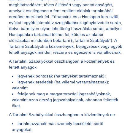
meghibásodásért, téves állításért vagy pontatlanságért,
amelyek esetlegesen a fent említett oldalak tartalmából
eredően merülnek fel. Fórumaink és a Honlapon keresztül
nyújtott egyéb interaktív szolgáltatások igénybevétele során,
illetve bármilyen olyan lehetőség használata során, amellyel
Honlapunkra tartalmat tölthet fel, köteles az alábbi
előírásokat mindenben betartani („Tartalmi Szabályok”). A
Tartalmi Szabályok a közlemények, bejegyzések vagy egyéb
feltett anyagok minden részére és egészére is vonatkoznak.
A Tartalmi Szabályokkal összhangban a közlemények és
feltett anyagok
legyenek pontosak (ha tényeket tartalmaznak);
legyenek eredetiek (ha véleményt tartalmaznak);
valamint
feleljenek meg a magyarországi jogszabályoknak,
valamint azon ország jogszabályainak, ahonnan feltették
őket.
A Tartalmi Szabályokkal összhangban a közlemények ne
tartalmazzanak más személy becsületét sértő
anyagokat;