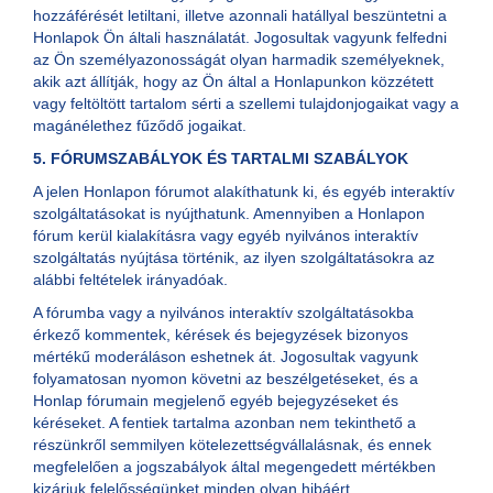
hozzáférését letiltani, illetve azonnali hatállyal beszüntetni a
Honlapok Ön általi használatát. Jogosultak vagyunk felfedni
az Ön személyazonosságát olyan harmadik személyeknek,
akik azt állítják, hogy az Ön által a Honlapunkon közzétett
vagy feltöltött tartalom sérti a szellemi tulajdonjogaikat vagy a
magánélethez fűződő jogaikat.
5. FÓRUMSZABÁLYOK ÉS TARTALMI SZABÁLYOK
A jelen Honlapon fórumot alakíthatunk ki, és egyéb interaktív
szolgáltatásokat is nyújthatunk. Amennyiben a Honlapon
fórum kerül kialakításra vagy egyéb nyilvános interaktív
szolgáltatás nyújtása történik, az ilyen szolgáltatásokra az
alábbi feltételek irányadóak.
A fórumba vagy a nyilvános interaktív szolgáltatásokba
érkező kommentek, kérések és bejegyzések bizonyos
mértékű moderáláson eshetnek át. Jogosultak vagyunk
folyamatosan nyomon követni az beszélgetéseket, és a
Honlap fórumain megjelenő egyéb bejegyzéseket és
kéréseket. A fentiek tartalma azonban nem tekinthető a
részünkről semmilyen kötelezettségvállalásnak, és ennek
megfelelően a jogszabályok által megengedett mértékben
kizárjuk felelősségünket minden olyan hibáért,