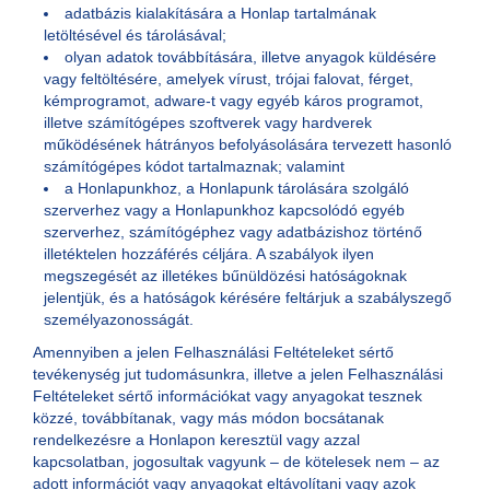
adatbázis kialakítására a Honlap tartalmának
letöltésével és tárolásával;
olyan adatok továbbítására, illetve anyagok küldésére
vagy feltöltésére, amelyek vírust, trójai falovat, férget,
kémprogramot, adware-t vagy egyéb káros programot,
illetve számítógépes szoftverek vagy hardverek
működésének hátrányos befolyásolására tervezett hasonló
számítógépes kódot tartalmaznak; valamint
a Honlapunkhoz, a Honlapunk tárolására szolgáló
szerverhez vagy a Honlapunkhoz kapcsolódó egyéb
szerverhez, számítógéphez vagy adatbázishoz történő
illetéktelen hozzáférés céljára. A szabályok ilyen
megszegését az illetékes bűnüldözési hatóságoknak
jelentjük, és a hatóságok kérésére feltárjuk a szabályszegő
személyazonosságát.
Amennyiben a jelen Felhasználási Feltételeket sértő
tevékenység jut tudomásunkra, illetve a jelen Felhasználási
Feltételeket sértő információkat vagy anyagokat tesznek
közzé, továbbítanak, vagy más módon bocsátanak
rendelkezésre a Honlapon keresztül vagy azzal
kapcsolatban, jogosultak vagyunk – de kötelesek nem – az
adott információt vagy anyagokat eltávolítani vagy azok