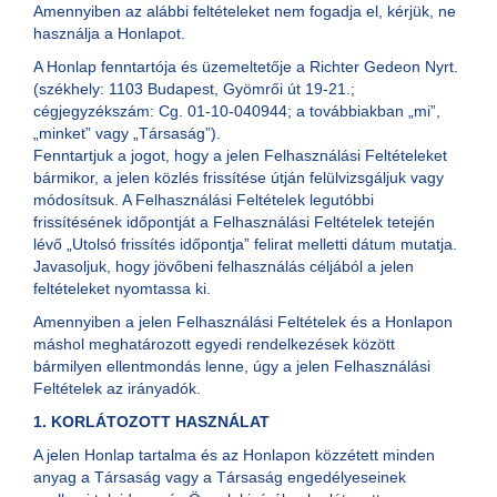
Amennyiben az alábbi feltételeket nem fogadja el, kérjük, ne
használja a Honlapot.
A Honlap fenntartója és üzemeltetője a Richter Gedeon Nyrt.
(székhely: 1103 Budapest, Gyömrői út 19-21.;
cégjegyzékszám: Cg. 01-10-040944; a továbbiakban „mi”,
„minket” vagy „Társaság”).
Fenntartjuk a jogot, hogy a jelen Felhasználási Feltételeket
bármikor, a jelen közlés frissítése útján felülvizsgáljuk vagy
módosítsuk. A Felhasználási Feltételek legutóbbi
frissítésének időpontját a Felhasználási Feltételek tetején
lévő „Utolsó frissítés időpontja” felirat melletti dátum mutatja.
Javasoljuk, hogy jövőbeni felhasználás céljából a jelen
feltételeket nyomtassa ki.
Amennyiben a jelen Felhasználási Feltételek és a Honlapon
máshol meghatározott egyedi rendelkezések között
bármilyen ellentmondás lenne, úgy a jelen Felhasználási
Feltételek az irányadók.
1. KORLÁTOZOTT HASZNÁLAT
A jelen Honlap tartalma és az Honlapon közzétett minden
anyag a Társaság vagy a Társaság engedélyeseinek