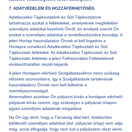
7. ADATVÉDELEM ÉS HOZZÁFÉRHETŐSÉG
Adatkezelési Tájékoztatónk és Süti Tájékoztatónk
tartalmazza azokat a feltételeket, amelyeknek megfelelően
személyes adatokat kezelünk Önről, és amelyek szerint Ön
ezeket a személyes adatokat a rendelkezésünkre bocsátja. A
jelen Honlap használatakor Önnek el kell fogadnia a
Honlapra vonatkozó Adatkezelési Tájékoztató és Süti
Tájékoztató feltételeit. Az Adatkezelési Tájékoztató és Süti
Tájékoztató feltételei a jelen Felhasználási Feltételeknek
elválaszthatatlan részét képezik.
A jelen Honlapon elérhető Szolgáltatásokhoz nincs szükség
előzetes azonosításra, így a Szolgáltatások tartalmának
használatához Önnek nem kell felfednie a
személyazonosságát.
Amennyiben azonban Ön pályázni kíván a honlapon elérhető
pályázati kiírás szerint, úgy szükséges a pályázati űrlapon
egyes személyes adatainak megadása.
Ha Ön úgy dönt, hogy a Társaság által kért, kötelezően
kitöltendő személyes adatokat (lsd. pályázati űrlap) nem adja
meg, azzal elfogadja, hogy nem tud a pályázaton részt venni.