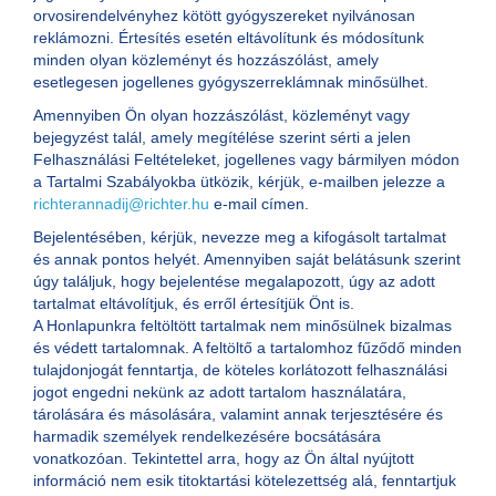
orvosirendelvényhez kötött gyógyszereket nyilvánosan
reklámozni. Értesítés esetén eltávolítunk és módosítunk
minden olyan közleményt és hozzászólást, amely
esetlegesen jogellenes gyógyszerreklámnak minősülhet.
Amennyiben Ön olyan hozzászólást, közleményt vagy
bejegyzést talál, amely megítélése szerint sérti a jelen
Felhasználási Feltételeket, jogellenes vagy bármilyen módon
a Tartalmi Szabályokba ütközik, kérjük, e-mailben jelezze a
richterannadij@richter.hu
e-mail címen.
Bejelentésében, kérjük, nevezze meg a kifogásolt tartalmat
és annak pontos helyét. Amennyiben saját belátásunk szerint
úgy találjuk, hogy bejelentése megalapozott, úgy az adott
tartalmat eltávolítjuk, és erről értesítjük Önt is.
A Honlapunkra feltöltött tartalmak nem minősülnek bizalmas
és védett tartalomnak. A feltöltő a tartalomhoz fűződő minden
tulajdonjogát fenntartja, de köteles korlátozott felhasználási
jogot engedni nekünk az adott tartalom használatára,
tárolására és másolására, valamint annak terjesztésére és
harmadik személyek rendelkezésére bocsátására
vonatkozóan. Tekintettel arra, hogy az Ön által nyújtott
információ nem esik titoktartási kötelezettség alá, fenntartjuk