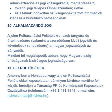
adminisztrációs és jogi költségeket is) megtérítéséért;
további jogi fellépés Önnel szemben; illetve
az általunk indokoltan szükségesnek tartott információk
kiadása a bűnüldöző hatóságoknak.
10. ALKALMAZANDÓ JOG
A jelen Felhasználási Feltételekre, azok tárgyára és
értelmezésére (valamint a szerződésen kívüli jogviták és
követelések rendezésére) a magyar jogszabályok az
irányadók.
Mindkét fél megállapodik abban, hogy Magyarország
bíróságainak kizárólagos joghatósága van.
11. ELÉRHETŐSÉGEK
Amennyiben a Honlappal vagy a jelen Felhasználási
Feltételekkel kapcsolatban bármilyen kérdése merülne fel,
kérjük, forduljon a Társaság PR és Kormányzati Kapcsolatok
Osztályához (telefonszám: +36 1 431 5546; e-mail cím:
richterannadij@richter.hu
).