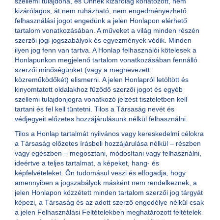
szellemi tulajdona, és Önnek kizárólag korlátozott, nem
kizárólagos, át nem ruházható, nem engedményezhető
felhasználási jogot engedünk a jelen Honlapon elérhető
tartalom vonatkozásában. A műveket a világ minden részén
szerzői jogi jogszabályok és egyezmények védik. Minden
ilyen jog fenn van tartva. A Honlap felhasználói kötelesek a
Honlapunkon megjelenő tartalom vonatkozásában fennálló
szerzői minőségünket (vagy a megnevezett
közreműködőkét) elismerni. A jelen Honlapról letöltött és
kinyomtatott oldalakhoz fűződő szerzői jogot és egyéb
szellemi tulajdonjogra vonatkozó jelzést tiszteletben kell
tartani és fel kell tüntetni. Tilos a Társaság nevét és
védjegyeit előzetes hozzájárulásunk nélkül felhasználni.
Tilos a Honlap tartalmát nyilvános vagy kereskedelmi célokra
a Társaság előzetes írásbeli hozzájárulása nélkül – részben
vagy egészben – megosztani, módosítani vagy felhasználni,
ideértve a teljes tartalmat, a képeket, hang- és
képfelvételeket. Ön tudomásul veszi és elfogadja, hogy
amennyiben a jogszabályok másként nem rendelkeznek, a
jelen Honlapon közzétett minden tartalom szerzői jog tárgyát
képezi, a Társaság és az adott szerző engedélye nélkül csak
a jelen Felhasználási Feltételekben meghatározott feltételek