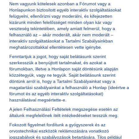
Nem vagyunk kötelesek azonban a Fórumot vagy a
Honlapunkon biztosított egyéb interaktív szolgáltatásokat
felügyelni, ellenőrizni vagy moderálni, és kifejezetten
kizárunk minden felelősséget minden olyan kár vagy
veszteség tekintetében, amely amiatt felmerül, hogy a
felhasználó az – akár moderált, akár nem moderált –
interaktív szolgáltatásokat a Tartalmi Szabályainkban
meghatározottakkal ellentétesen vette igénybe.
Fenntartjuk a jogot, hogy saját belátásunk szerint
szerkesszük a benyújtott tartalmakat, és azokat a
fórumokban, illetve a Honlapon saját döntésünk alapján
közzétegyük, vagy ne tegyük. Saját belátásunk szerint
döntünk arról is, hogy a Tartalmi Szabályainkat vagy a
magatartási szabályainkat a felhasználó a Honlap (ideértve a
fórumot és az egyéb interaktív szolgáltatásokat)
használatával megsértette-e.
A jelen Felhasználási Feltételek megszegése esetén az
általunk megfelelőnek ítélt intézkedéseket tesszük meg.
Fokozott figyelmet fordítunk a gyógyszerek és az
orvostechnikai eszközök reklámozására vonatkozó
jogszabályok és szabályozások betartására. Tilos például