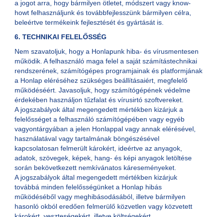
a jogot arra, hogy bármilyen ötletet, módszert vagy know-
howt felhasználjunk és továbbfejlesszünk bármilyen célra,
beleértve termékeink fejlesztését és gyártását is.
6. TECHNIKAI FELELŐSSÉG
Nem szavatoljuk, hogy a Honlapunk hiba- és vírusmentesen
működik. A felhasználó maga felel a saját számítástechnikai
rendszerének, számítógépes programjainak és platformjának
a Honlap eléréséhez szükséges beállításaiért, megfelelő
működéséért. Javasoljuk, hogy számítógépének védelme
érdekében használjon tűzfalat és vírusirtó szoftvereket.
A jogszabályok által megengedett mértékben kizárjuk a
felelősséget a felhasználó számítógépében vagy egyéb
vagyontárgyában a jelen Honlappal vagy annak elérésével,
használatával vagy tartalmának böngészésével
kapcsolatosan felmerült károkért, ideértve az anyagok,
adatok, szövegek, képek, hang- és képi anyagok letöltése
során bekövetkezett nemkívánatos káreseményeket.
A jogszabályok által megengedett mértékben kizárjuk
továbbá minden felelősségünket a Honlap hibás
működéséből vagy meghibásodásából, illetve bármilyen
hasonló okból eredően felmerülő közvetlen vagy közvetett
károkért, veszteségekért, illetve költségekért.