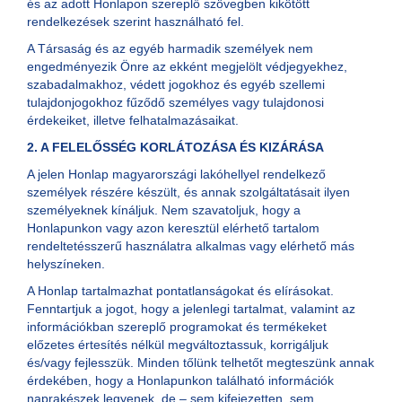
és az adott Honlapon szereplő szövegben kikötött
rendelkezések szerint használható fel.
A Társaság és az egyéb harmadik személyek nem
engedményezik Önre az ekként megjelölt védjegyekhez,
szabadalmakhoz, védett jogokhoz és egyéb szellemi
tulajdonjogokhoz fűződő személyes vagy tulajdonosi
érdekeiket, illetve felhatalmazásaikat.
2. A FELELŐSSÉG KORLÁTOZÁSA ÉS KIZÁRÁSA
A jelen Honlap magyarországi lakóhellyel rendelkező
személyek részére készült, és annak szolgáltatásait ilyen
személyeknek kínáljuk. Nem szavatoljuk, hogy a
Honlapunkon vagy azon keresztül elérhető tartalom
rendeltetésszerű használatra alkalmas vagy elérhető más
helyszíneken.
A Honlap tartalmazhat pontatlanságokat és elírásokat.
Fenntartjuk a jogot, hogy a jelenlegi tartalmat, valamint az
információkban szereplő programokat és termékeket
előzetes értesítés nélkül megváltoztassuk, korrigáljuk
és/vagy fejlesszük. Minden tőlünk telhetőt megteszünk annak
érdekében, hogy a Honlapunkon található információk
naprakészek legyenek, de – sem kifejezetten, sem