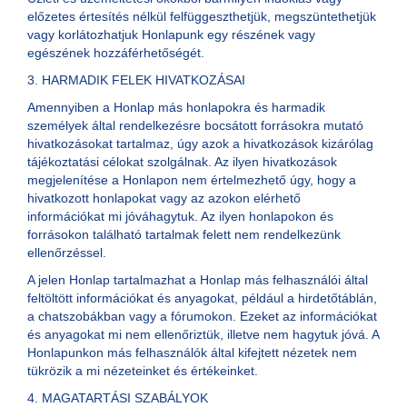
előzetes értesítés nélkül felfüggeszthetjük, megszüntethetjük
vagy korlátozhatjuk Honlapunk egy részének vagy
egészének hozzáférhetőségét.
3. HARMADIK FELEK HIVATKOZÁSAI
Amennyiben a Honlap más honlapokra és harmadik
személyek által rendelkezésre bocsátott forrásokra mutató
hivatkozásokat tartalmaz, úgy azok a hivatkozások kizárólag
tájékoztatási célokat szolgálnak. Az ilyen hivatkozások
megjelenítése a Honlapon nem értelmezhető úgy, hogy a
hivatkozott honlapokat vagy az azokon elérhető
információkat mi jóváhagytuk. Az ilyen honlapokon és
forrásokon található tartalmak felett nem rendelkezünk
ellenőrzéssel.
A jelen Honlap tartalmazhat a Honlap más felhasználói által
feltöltött információkat és anyagokat, például a hirdetőtáblán,
a chatszobákban vagy a fórumokon. Ezeket az információkat
és anyagokat mi nem ellenőriztük, illetve nem hagytuk jóvá. A
Honlapunkon más felhasználók által kifejtett nézetek nem
tükrözik a mi nézeteinket és értékeinket.
4. MAGATARTÁSI SZABÁLYOK