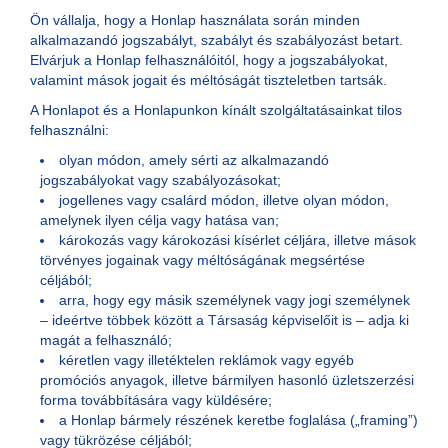
Ön vállalja, hogy a Honlap használata során minden
alkalmazandó jogszabályt, szabályt és szabályozást betart.
Elvárjuk a Honlap felhasználóitól, hogy a jogszabályokat,
valamint mások jogait és méltóságát tiszteletben tartsák.
A Honlapot és a Honlapunkon kínált szolgáltatásainkat tilos
felhasználni:
olyan módon, amely sérti az alkalmazandó
jogszabályokat vagy szabályozásokat;
jogellenes vagy csalárd módon, illetve olyan módon,
amelynek ilyen célja vagy hatása van;
károkozás vagy károkozási kísérlet céljára, illetve mások
törvényes jogainak vagy méltóságának megsértése
céljából;
arra, hogy egy másik személynek vagy jogi személynek
– ideértve többek között a Társaság képviselőit is – adja ki
magát a felhasználó;
kéretlen vagy illetéktelen reklámok vagy egyéb
promóciós anyagok, illetve bármilyen hasonló üzletszerzési
forma továbbítására vagy küldésére;
a Honlap bármely részének keretbe foglalása („framing”)
vagy tükrözése céljából;