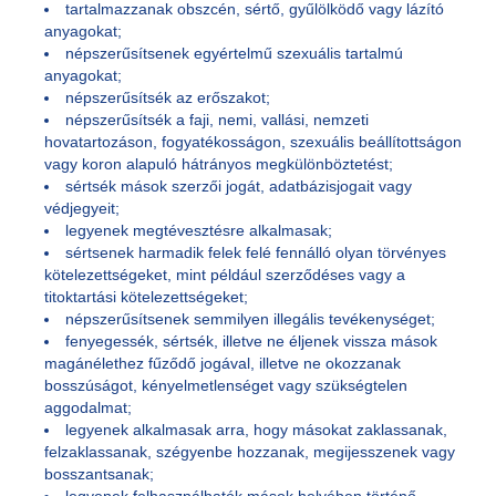
tartalmazzanak obszcén, sértő, gyűlölködő vagy lázító
anyagokat;
népszerűsítsenek egyértelmű szexuális tartalmú
anyagokat;
népszerűsítsék az erőszakot;
népszerűsítsék a faji, nemi, vallási, nemzeti
hovatartozáson, fogyatékosságon, szexuális beállítottságon
vagy koron alapuló hátrányos megkülönböztetést;
sértsék mások szerzői jogát, adatbázisjogait vagy
védjegyeit;
legyenek megtévesztésre alkalmasak;
sértsenek harmadik felek felé fennálló olyan törvényes
kötelezettségeket, mint például szerződéses vagy a
titoktartási kötelezettségeket;
népszerűsítsenek semmilyen illegális tevékenységet;
fenyegessék, sértsék, illetve ne éljenek vissza mások
magánélethez fűződő jogával, illetve ne okozzanak
bosszúságot, kényelmetlenséget vagy szükségtelen
aggodalmat;
legyenek alkalmasak arra, hogy másokat zaklassanak,
felzaklassanak, szégyenbe hozzanak, megijesszenek vagy
bosszantsanak;