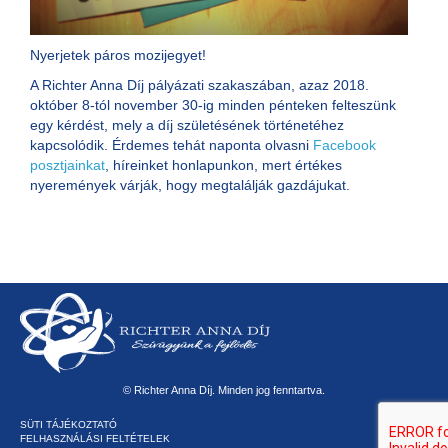
Nyerjetek páros mozijegyet!
A Richter Anna Díj pályázati szakaszában, azaz 2018.
október 8-tól november 30-ig minden pénteken felteszünk
egy kérdést, mely a díj születésének történetéhez
kapcsolódik. Érdemes tehát naponta olvasni
Facebook
posztjainkat
, híreinket honlapunkon, mert értékes
nyeremények várják, hogy megtalálják gazdájukat.
© Richter Anna Díj. Minden jog fenntartva.
SÜTI TÁJÉKOZTATÓ
FELHASZNÁLÁSI FELTÉTELEK